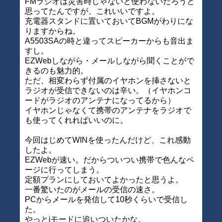
FMラジオは災害時じゃないと使わないだろうと
思ってたんですが、これいいですよ。
充電器スタンドに置いておいてBGMがわりにな
りますからね。
A5503SAの時と違ってスピーカーからも音出ま
すし。
EZWebしながら・メールしながら聞くことがで
きるのも魅力的。
ただ、相変わらず付属のイヤホンを挿さないと
ラジオが受信できないのは辛い。（イヤホンコ
ードがラジオのアンテナになってるから）
イヤホンじゃなくて携帯のアンテナをラジオで
も使ってくれればいいのに。
今回はじめてWINを使ったんだけど、これ感動
したよ。
EZWebが速い。だからついつい携帯で色んなペ
ージに行ってしまう。
定額プランにしておいてよかったと思うよ。
一番驚いたのがメールの受信の速さ。
PCからメールを発信して10秒くらいで受信し
た。
やっとiモードに追いついたかな。