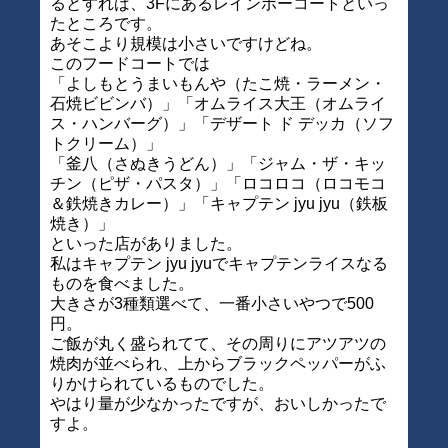
るとすれば、3Fにあるレインボーコートといっ
たところです。
あそこより規模は小さいですけどね。
このフードコートでは
「よしもとうまいもんや（たこ焼・ラーメン・
石焼ビビンバ）」「オムライス大王（オムライ
ス・ハンバーグ）」「デザート ド デッカ（ソフ
トクリーム）」
「釜八（さぬきうどん）」「ジャム・ザ・キッ
チン（ピザ・パスタ）」「ロコロコ（ロコモコ
＆鉄焼きカレー）」「キャプテン jyu jyu（鉄板
焼き）」
といった店がありました。
私はキャプテン jyu jyuでキャプテンライスなる
ものを食べました。
大きさが3種類選べて、一番小さいやつで500
円。
ご飯が丸く盛られてて、その周りにアツアツの
焼肉が並べられ、上からブラックペッパーがふ
りかけられているものでした。
やはり量が少なかったですが、おいしかったで
すよ。