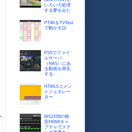
いろいろ処理
する夢をみた
PT4KをTVTest
で動かす話
PS5でファイ
ルサーバ
（NAS）にあ
る動画を再生
する
HTML5コメン
トジェネレー
ター
MS2109の格
安HDMIキャ
プチャでステ