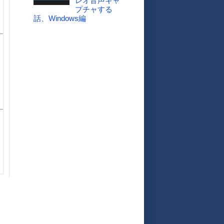
レオ音声キャ
プチャする
話、Windows編