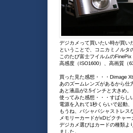
デジカメって買いたい時が買い
ということで、コニカミノルタのD
このたび富士フイルムのFinePi
高感度（ISO1600）、高画質
買った見た感想・・・Dimage 
あのズームレンズがあるから仕
あと液晶が2.5インチと大きめ。
使ってみた感想・・・すばらし
電源を入れて1秒くらいで起動
もうね、パシャパシャストレス
メモリーカードがxDピクチャ
デジカメ選びはカードの種類よ
ました。