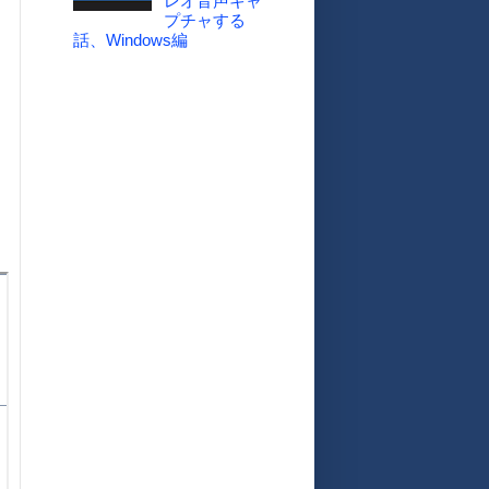
レオ音声キャ
プチャする
話、Windows編