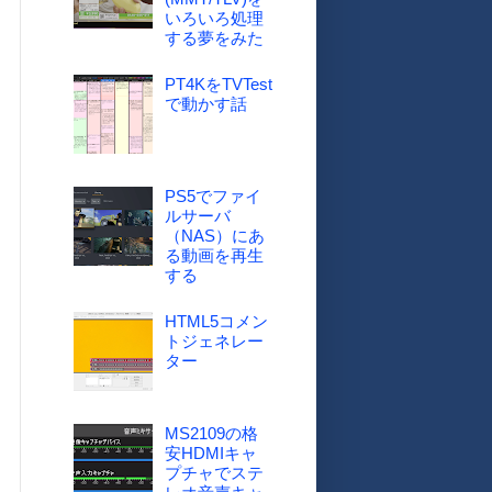
いろいろ処理
する夢をみた
PT4KをTVTest
で動かす話
PS5でファイ
ルサーバ
（NAS）にあ
る動画を再生
する
HTML5コメン
トジェネレー
ター
MS2109の格
安HDMIキャ
プチャでステ