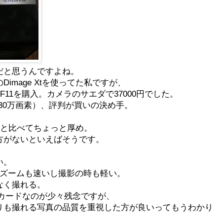
だと思うんですよね。
image Xtを使ってた私ですが、
x F11を購入。カメラのサエダで37000円でした。
（630万画素）、評判が買いの決め手。
Xtと比べてちょっと厚め。
方がないといえばそうです。
い。
、ズームも速いし撮影の時も軽い。
なく撮れる。
ーカードなのが少々残念ですが、
りも撮れる写真の品質を重視した方が良いってもうわかり