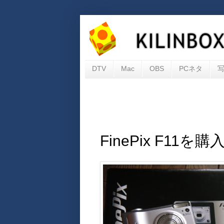
DTV
Mac
OBS
PCネタ
FinePix F11を購