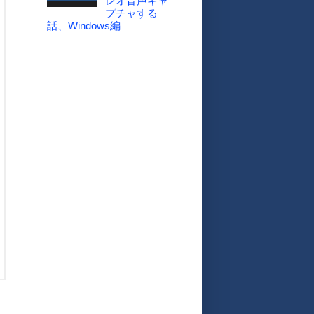
レオ音声キャ
プチャする
話、Windows編