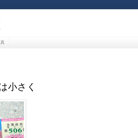
写真
は小さく