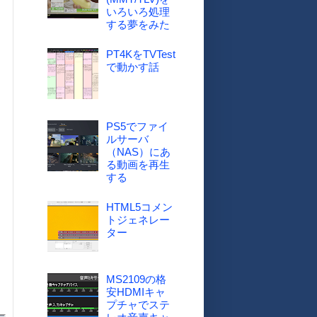
いろいろ処理
する夢をみた
PT4KをTVTest
で動かす話
PS5でファイ
ルサーバ
（NAS）にあ
る動画を再生
する
HTML5コメン
トジェネレー
ター
MS2109の格
安HDMIキャ
プチャでステ