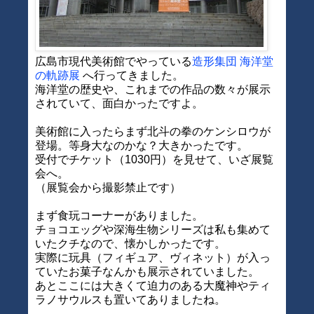
広島市現代美術館でやっている
造形集団 海洋堂
の軌跡展
へ行ってきました。
海洋堂の歴史や、これまでの作品の数々が展示
されていて、面白かったですよ。
美術館に入ったらまず北斗の拳のケンシロウが
登場。等身大なのかな？大きかったです。
受付でチケット（1030円）を見せて、いざ展覧
会へ。
（展覧会から撮影禁止です）
まず食玩コーナーがありました。
チョコエッグや深海生物シリーズは私も集めて
いたクチなので、懐かしかったです。
実際に玩具（フィギュア、ヴィネット）が入っ
ていたお菓子なんかも展示されていました。
あとここには大きくて迫力のある大魔神やティ
ラノサウルスも置いてありましたね。