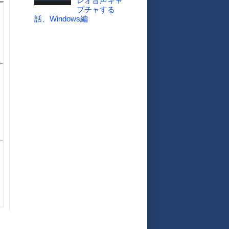
レオ音声キャ
プチャする
話、Windows編