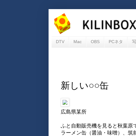
DTV
Mac
OBS
PCネタ
新しい○○缶
広島県某所
ふと自動販売機を見ると秋葉原
ラーメン缶（醤油・味噌）、筑