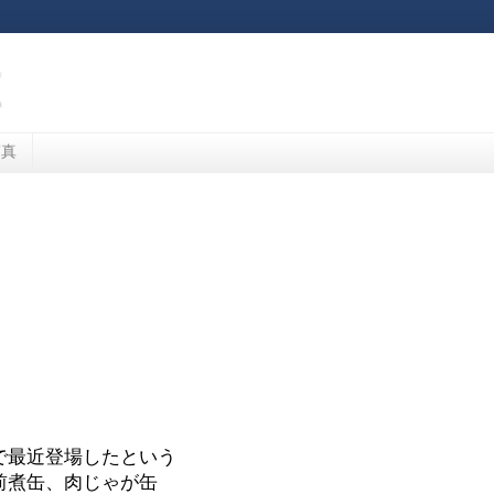
写真
で最近登場したという
前煮缶、肉じゃが缶