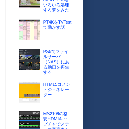
いろいろ処理
する夢をみた
PT4KをTVTest
で動かす話
PS5でファイ
ルサーバ
（NAS）にあ
る動画を再生
する
HTML5コメン
トジェネレー
ター
MS2109の格
安HDMIキャ
プチャでステ