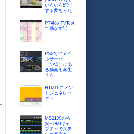
いろいろ処理
する夢をみた
PT4KをTVTest
で動かす話
PS5でファイ
ルサーバ
（NAS）にあ
る動画を再生
する
HTML5コメン
トジェネレー
ター
MS2109の格
安HDMIキャ
プチャでステ