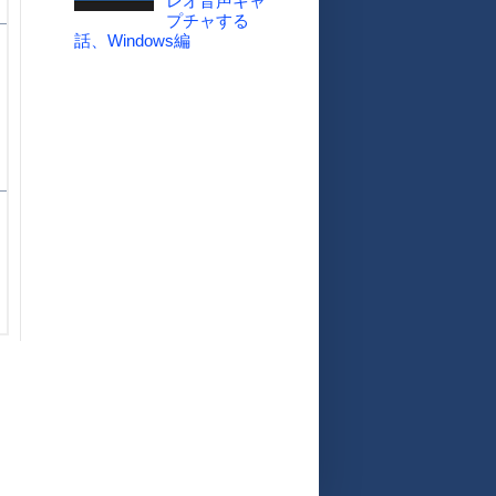
レオ音声キャ
プチャする
話、Windows編