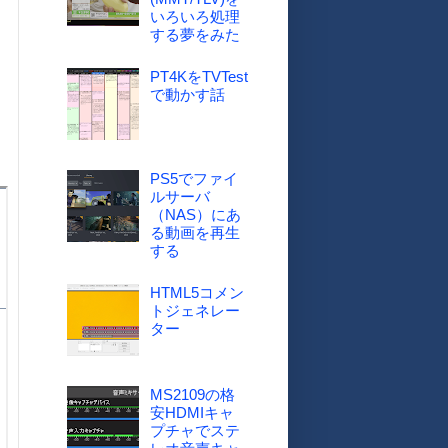
いろいろ処理
する夢をみた
PT4KをTVTest
で動かす話
PS5でファイ
ルサーバ
（NAS）にあ
る動画を再生
する
HTML5コメン
トジェネレー
ター
MS2109の格
安HDMIキャ
プチャでステ