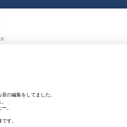
写真
る音の編集をしてました。
ぇ。
たー。
味です。