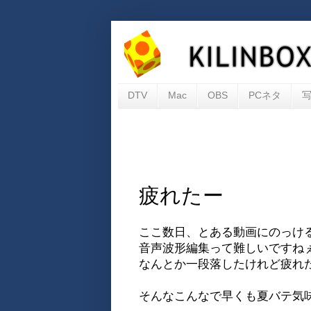
DTV
Mac
OBS
PCネタ
疲れたー
ここ数日、とある動画にのっけ
音声波形編集って難しいですね
なんとか一段落したけれど疲れ
そんなこんなで早くも夏バテ気