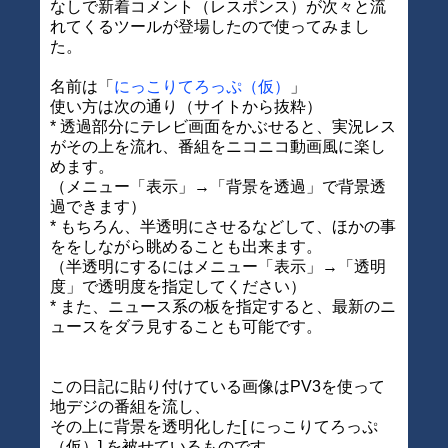
なしで新着コメント（レスポンス）が次々と流
れてくるツールが登場したので使ってみまし
た。
名前は「
にっこりてろっぷ（仮）
」
使い方は次の通り（サイトから抜粋）
* 透過部分にテレビ画面をかぶせると、実況レス
がその上を流れ、番組をニコニコ動画風に楽し
めます。
（メニュー「表示」→「背景を透過」で背景透
過できます）
* もちろん、半透明にさせるなどして、ほかの事
ををしながら眺めることも出来ます。
（半透明にするにはメニュー「表示」→「透明
度」で透明度を指定してください）
* また、ニュース系の板を指定すると、最新のニ
ュースをダラ見することも可能です。
この日記に貼り付けている画像はPV3を使って
地デジの番組を流し、
その上に背景を透明化した[ にっこりてろっぷ
（仮）] を被せているものです。