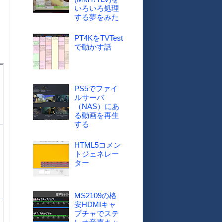
いろいろ処理
する夢をみた
PT4KをTVTest
で動かす話
PS5でファイ
ルサーバ
（NAS）にあ
る動画を再生
する
HTML5コメン
トジェネレー
ター
MS2109の格
安HDMIキャ
プチャでステ