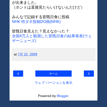
が出来ました。
（ホントは直接見たらいけないんだけど）
みんなで記録する皆既日食に投稿
NHK 特ダネ投稿DO画(NHK)
皆既日食見えた？見えなかった？
全国4万人と観測した皆既日食の結果発表(ウェ
ザーニューズ)
at
7月 22, 2009
‹
›
ホーム
ウェブ バージョンを表示
Powered by
Blogger
.