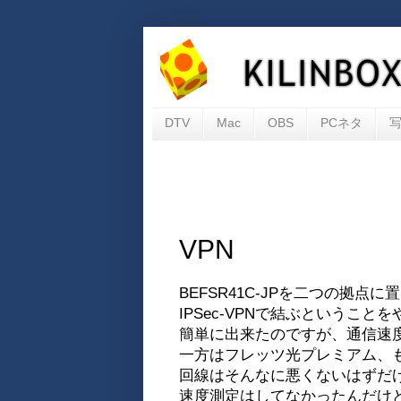
DTV
Mac
OBS
PCネタ
VPN
BEFSR41C-JPを二つの拠点に
IPSec-VPNで結ぶということ
簡単に出来たのですが、通信速
一方はフレッツ光プレミアム、
回線はそんなに悪くないはずだ
速度測定はしてなかったんだけど