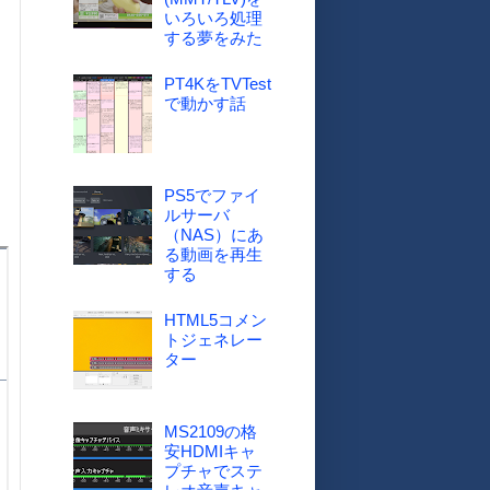
いろいろ処理
する夢をみた
PT4KをTVTest
で動かす話
PS5でファイ
ルサーバ
（NAS）にあ
る動画を再生
する
HTML5コメン
トジェネレー
ター
MS2109の格
安HDMIキャ
プチャでステ