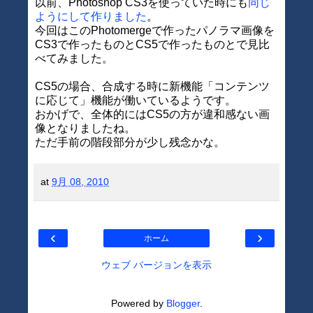
以前、Photoshop CS3を使っていた時にも
同じ
ようにして作りました
。
今回はこのPhotomergeで作ったパノラマ画像を
CS3で作ったものとCS5で作ったものとで見比
べてみました。
CS5の場合、合成する時に新機能「コンテンツ
に応じて」機能が働いているようです。
おかげで、全体的にはCS5の方が違和感ない画
像となりましたね。
ただ手前の階段部分が少し残念かな。
at
9月 08, 2010
‹
›
ホーム
ウェブ バージョンを表示
Powered by
Blogger
.