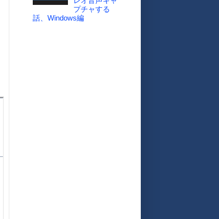
レオ音声キャ
プチャする
話、Windows編