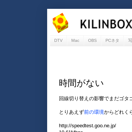
DTV
Mac
OBS
PCネタ
時間がない
回線切り替えの影響でまだゴタ
とりあえず
前の環境
からどれく
http://speedtest.goo.ne.jp/