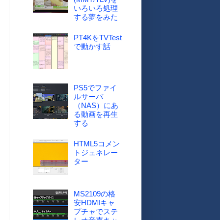
いろいろ処理
する夢をみた
PT4KをTVTest
で動かす話
PS5でファイ
ルサーバ
（NAS）にあ
る動画を再生
する
HTML5コメン
トジェネレー
ター
MS2109の格
安HDMIキャ
プチャでステ