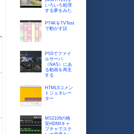
いろいろ処理
する夢をみた
PT4KをTVTest
で動かす話
PS5でファイ
ルサーバ
（NAS）にあ
る動画を再生
する
HTML5コメン
トジェネレー
ター
MS2109の格
安HDMIキャ
プチャでステ