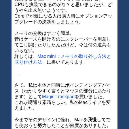
CPUも換装できるのかな？と思いましたが、ど
うやら出来無いようです。
Core i7が気になる人は購入時にオプションアッ
プグレードの決断をしましょう。
メモリの交換はすごく簡単。
昔はケースを開けるのにスクレーパーを用意し
てこじ開けたりしたんだけど、今は何の道具も
いらない。
詳しくは、
Mac mini：メモリの取り外し方法と
取り付け方法
に書いてあります。
----
さて、私は本体と同時にポインティングデバイ
ス（わかりやすく言うとマウスの部分にあたり
ます）として
Magic Trackpad
を買いました。
これが噂通り素晴らしい。私のMacライフを変
えました。
今までそのデザインに憧れ、Macを
我慢
してで
も使おうと
努力
したことが何度かありました。