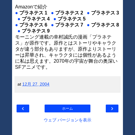
Amazonで紹介
●
プラネテス 1
●
プラネテス 2
●
プラネテス 3
●
プラネテス 4
●
プラネテス 5
●
プラネテス 6
●
プラネテス 7
●
プラネテス 8
●
プラネテス 9
モーニング連載の幸村誠氏の漫画「プラネテ
ス」が原作です。原作とはストーリやキャラク
タが違う部分もありますが、原作よりストーリ
ーは昇華され、キャラクタには個性があるよう
に私は思えます。2070年の宇宙が舞台の奥深い
SFアニメです。
at
12月 27, 2004
‹
›
ホーム
ウェブ バージョンを表示