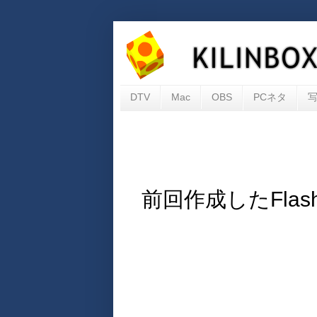
DTV
Mac
OBS
PCネタ
前回作成したFlashを