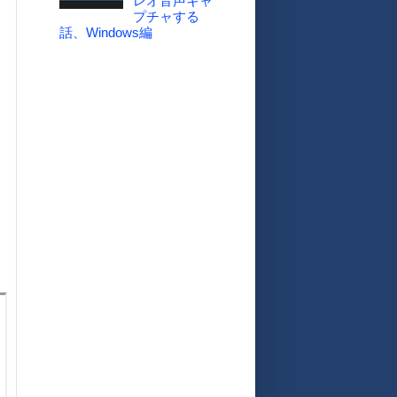
レオ音声キャ
プチャする
話、Windows編