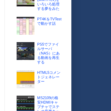
いろいろ処理
する夢をみた
PT4KをTVTest
で動かす話
PS5でファイ
ルサーバ
（NAS）にあ
る動画を再生
する
HTML5コメン
トジェネレー
ター
MS2109の格
安HDMIキャ
プチャでステ